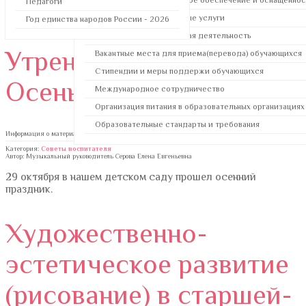
Материально-техническое обеспечение и оснащеннос
Педагоги
День народного единства-праздник мужества, героизма и
сплоченности народа.
Платные образовательные услуги
Год единства народов России - 2026
Финансово-хозяйственная деятельность
Утренник «Встреча с
Вакантные места для приема(перевода) обучающихся
Стипендии и меры поддержи обучающихся
Осенью».
Международное сотрудничество
Организация питания в образовательных организациях
Образовательные стандарты и требования
Информация о материале
Категория:
Советы воспитателя
Автор: Музыкальный руководитель Серова Елена Евгеньевна
29 октября в нашем детском саду прошел осенний
праздник.
Художественно-
эстетическое развитие
(рисование) в старшей-