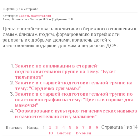
Информация о материале
Категория:
Советы воспитателя
Автор: Воспитатель Хорошун И.О. и Дубровина Е.В.
Цель: способствовать воспитанию бережного отношения к
самым близким людям, формированию потребности
радовать их добрыми делами, привлечь детей к
изготовлению подарков для мам и педагогов ДОУ.
Занятие по аппликации в старшей-
подготовительной группе на тему: "Букет
тюльпанов"
Занятие в старшей-подготовительной группе на
тему: "Сердечко для мамы"
Занятие в старшей-подготовительной группе по
пластилинографии на тему: "Цветы в горшке для
мамочки"
"Формирование культурно-гигиенических навыков
и самостоятельности у малышей"
Страница 1 из 14
В начало
Назад
1
2
3
4
5
6
7
8
9
10
Вперед
В конец