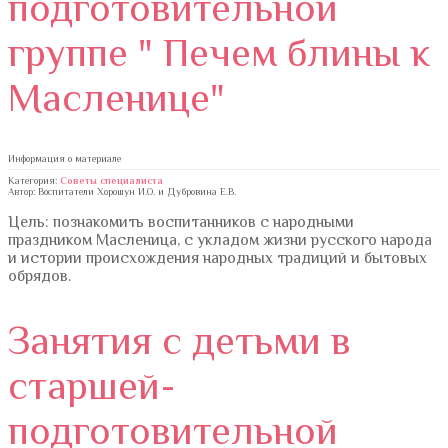
подготовительной
группе " Печем блины к
Масленице"
Информация о материале
Категория:
Советы специалиста
Автор: Воспитатели Хорошун И.О. и Дубровина Е.В.
Цель: познакомить воспитанников с народными
праздником Масленица, с укладом жизни русского народа
и истории происхождения народных традиций и бытовых
обрядов.
Занятия с детьми в
старшей-
подготовительной