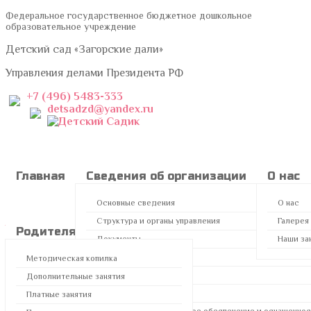
Федеральное государственное бюджетное дошкольное
образовательное учреждение
Детский сад «Загорские дали»
Управления делами Президента РФ
+7 (496) 5483-333
detsadzd@yandex.ru
Коллективная работа в
Главная
Сведения об организации
О нас
младшей группе «День
Основные сведения
О нас
народного единства»
Cтруктура и органы управления
Галерея
Родителям
Эколята
Контакты
Документы
Наши за
Образование
Методическая копилка
Информация о материале
Руководство
Дополнительные занятия
Категория:
Советы воспитателя
Педагогический состав
Платные занятия
Автор: Оксана Горохова